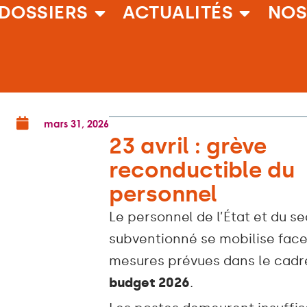
DOSSIERS
ACTUALITÉS
NOS
mars 31, 2026
23 avril : grève
reconductible du
personnel
Le personnel de l’État et du s
subventionné se mobilise face
mesures prévues dans le cadr
budget 2026
.