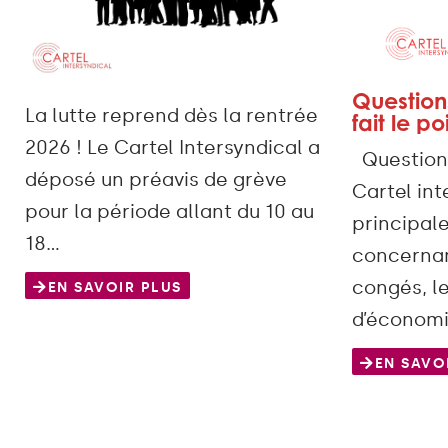
Questions
La lutte reprend dès la rentrée
fait le po
2026 ! Le Cartel Intersyndical a
Questions 
déposé un préavis de grève
Cartel in
pour la période allant du 10 au
principal
18…
concernant
congés, l
EN SAVOIR PLUS
d’économi
EN SAVO