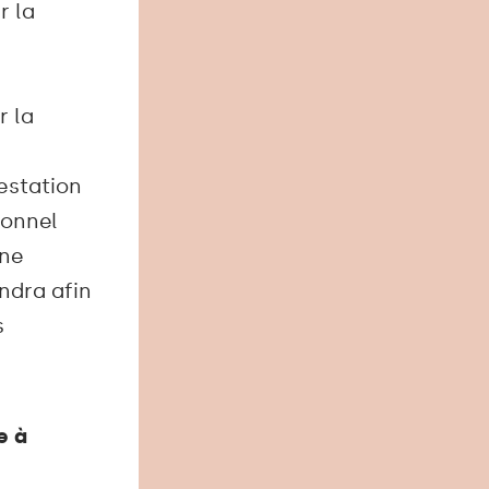
r la
r la
estation
sonnel
une
ndra afin
s
e à