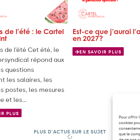
 de l’été : le Cartel
Est-ce que j’aurai l’
int
en 2027?
de l’été Cet été, le
EN SAVOIR PLUS
tersyndical répond aux
es questions
 les salaires, les
es postes, les mesures
e et les…
IR PLUS
Pour offrir 
cookies pou
consentemen
PLUS D'ACTUS SUR LE SUJET
que le comp
de ne pas c