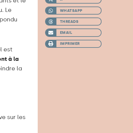
ants et le
. Le
WHATSAPP
répondu
THREADS
EMAIL
IMPRIMER
l est
nt à la
oindre la
ve sur les