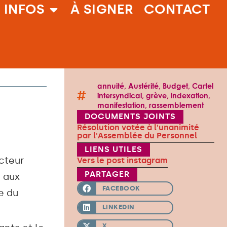
 INFOS
À SIGNER
CONTACT
annuité
,
Austérité
,
Budget
,
Cartel
intersyndical
,
grève
,
indexation
,
manifestation
,
rassemblement
DOCUMENTS JOINTS
Résolution votée à l'unanimité
par l'Assemblée du Personnel
LIENS UTILES
ecteur
Vers le post instagram
PARTAGER
 aux
FACEBOOK
e du
LINKEDIN
X