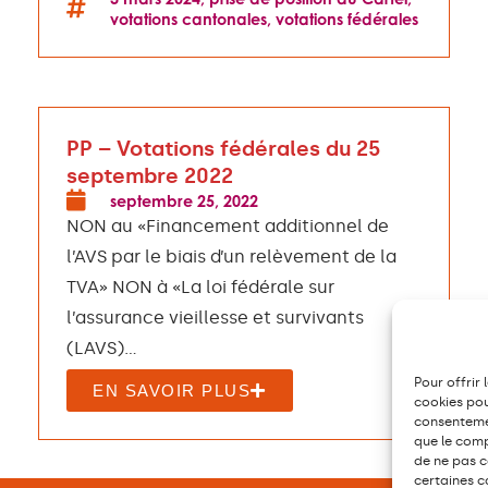
votations cantonales
,
votations fédérales
PP – Votations fédérales du 25
septembre 2022
septembre 25, 2022
NON au «Financement additionnel de
l’AVS par le biais d’un relèvement de la
TVA» NON à «La loi fédérale sur
l’assurance vieillesse et survivants
(LAVS)...
Pour offrir 
EN SAVOIR PLUS
cookies pou
consentemen
que le comp
de ne pas c
certaines c