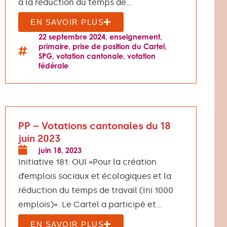
à la réduction du temps de...
EN SAVOIR PLUS
22 septembre 2024
,
enseignement
,
primaire
,
prise de position du Cartel
,
SPG
,
votation cantonale
,
votation
fédérale
PP – Votations cantonales du 18
juin 2023
juin 18, 2023
Initiative 181: OUI «Pour la création
d’emplois sociaux et écologiques et la
réduction du temps de travail (Ini 1000
emplois)». Le Cartel a participé et...
EN SAVOIR PLUS