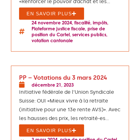
«Renforcer le pouvoir d’achat et les...
EN SAVOIR PLUS
24 novembre 2024
,
fiscalité
,
impôts
,
Plateforme justice fiscale
,
prise de
position du Cartel
,
services publics
,
votation cantonale
PP – Votations du 3 mars 2024
décembre 21, 2023
Initiative fédérale de l’Union Syndicale
Suisse: OUI «Mieux vivre à la retraite
(initiative pour une 13e rente AVS)». Avec
les hausses des prix, les retraité-es...
EN SAVOIR PLUS
3 mars 2024
,
prise de position du Cartel
,