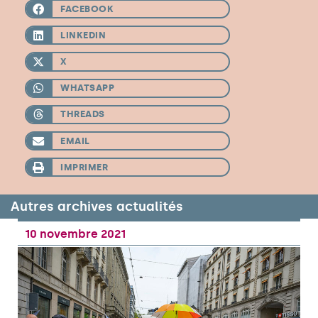
FACEBOOK
LINKEDIN
X
WHATSAPP
THREADS
EMAIL
IMPRIMER
Autres archives actualités
10 novembre 2021