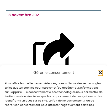
8 novembre 2021
Gérer le consentement
Pour offrir les meilleures expériences, nous utilisons des technologies
telles que les cookies pour stocker et/ou accéder aux informations
sur l'appareil. Le consentement à ces technologies nous permettra de
Signez l’initiative pour une contribution de
traiter des données telles que le comportement de navigation ou des
solidarité sur les grandes fortunes
identifiants uniques sur ce site. Le fait de ne pas consentir ou de
retirer son consentement peut affecter négativement certaines
Signez et faites signer cette initiative très