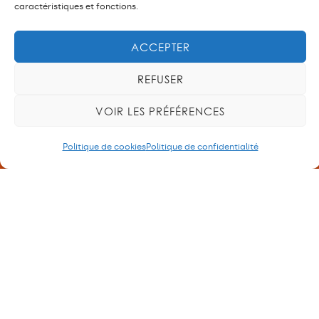
caractéristiques et fonctions.
importante qui a pour objectif principal d’établir
ou de rétablir une solidarité que la crise COVID a
ACCEPTER
mise…
EN SAVOIR PLUS
REFUSER
VOIR LES PRÉFÉRENCES
PLUS D'ACTUS SUR LE SUJET
Politique de cookies
Politique de confidentialité
Cartel intersyndical du personnel de l’Etat et du
secteur subventionné.
14, bvd Georges-Favon – 1204 Genève