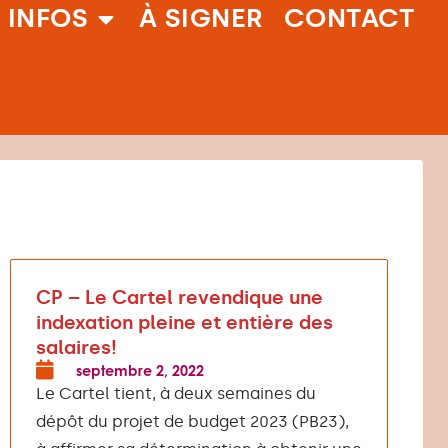
 INFOS
À SIGNER
CONTACT
CP – Le Cartel revendique une
indexation pleine et entière des
salaires!
septembre 2, 2022
Le Cartel tient, à deux semaines du
dépôt du projet de budget 2023 (PB23),