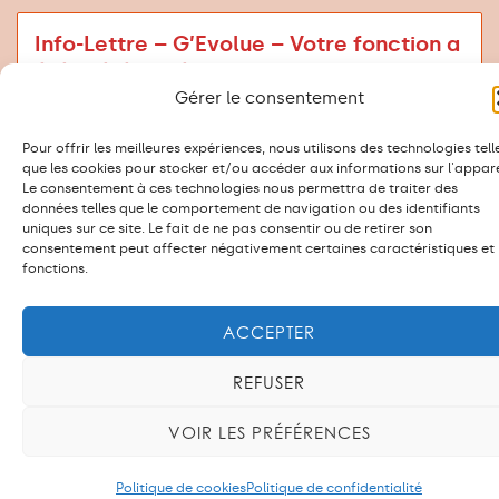
Info-Lettre – G’Evolue – Votre fonction a
été pré-évaluée – Qu’en est-il?
septembre 13, 2025
Gérer le consentement
EN SAVOIR PLUS
Pour offrir les meilleures expériences, nous utilisons des technologies tell
État de Genève
,
G'Evolue
,
Réévaluations
que les cookies pour stocker et/ou accéder aux informations sur l'appare
TÉLÉCHARGER L'INFO-LETTRE
Le consentement à ces technologies nous permettra de traiter des
données telles que le comportement de navigation ou des identifiants
uniques sur ce site. Le fait de ne pas consentir ou de retirer son
consentement peut affecter négativement certaines caractéristiques et
fonctions.
ACCEPTER
REFUSER
PLUS DE COMMUNIQUÉS
VOIR LES PRÉFÉRENCES
Cartel intersyndical du personnel de l’Etat et du
Politique de cookies
Politique de confidentialité