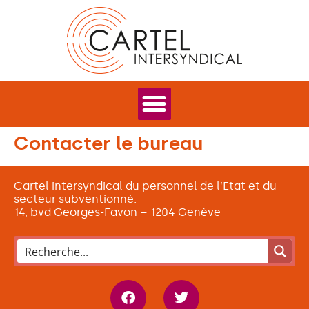
Contacter le bureau
Cartel intersyndical du personnel de l’Etat et du
secteur subventionné.
14, bvd Georges-Favon – 1204 Genève