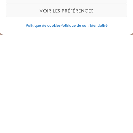
caisses de prévoyance
,
CPEG
,
police
,
Résolution
,
Résolutions de l’AP
,
tpg
VOIR LES PRÉFÉRENCES
TÉLÉCHARGER LA RÉSOLUTION
Politique de cookies
Politique de confidentialité
PLUS DE COMMUNIQUÉS
Cartel intersyndical du personnel de l’Etat et du
secteur subventionné.
14, bvd Georges-Favon – 1204 Genève