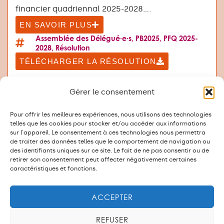
financier quadriennal 2025-2028....
EN SAVOIR PLUS
Assemblée des Délégué·e·s
,
PB2025
,
PFQ 2025-
2028
,
Résolution
TÉLÉCHARGER LA RÉSOLUTION
Gérer le consentement
Pour offrir les meilleures expériences, nous utilisons des technologies
telles que les cookies pour stocker et/ou accéder aux informations
sur l'appareil. Le consentement à ces technologies nous permettra
RC – Résolution de l’Assemblée du
de traiter des données telles que le comportement de navigation ou
personnel du 16 avril 2024
des identifiants uniques sur ce site. Le fait de ne pas consentir ou de
retirer son consentement peut affecter négativement certaines
avril 16, 2024
caractéristiques et fonctions.
Contre les hausses de cotisations des
personnels affiliés aux caisses de prévoyance
ACCEPTER
de la CPEG, de la police et des TPG....
EN SAVOIR PLUS
REFUSER