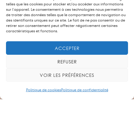
TÉLÉCHARGER LA RÉSOLUTION
telles que les cookies pour stocker et/ou accéder aux informations
sur l'appareil. Le consentement à ces technologies nous permettra
de traiter des données telles que le comportement de navigation ou
des identifiants uniques sur ce site. Le fait de ne pas consentir ou de
retirer son consentement peut affecter négativement certaines
caractéristiques et fonctions.
RC – Résolution de l’Assemblée du
ACCEPTER
personnel du 16 avril 2024
REFUSER
avril 16, 2024
Contre les hausses de cotisations des
VOIR LES PRÉFÉRENCES
personnels affiliés aux caisses de prévoyance
de la CPEG, de la police et des TPG....
Politique de cookies
Politique de confidentialité
EN SAVOIR PLUS
caisses de prévoyance
,
CPEG
,
police
,
Résolution
,
Résolutions de l’AP
,
tpg
TÉLÉCHARGER LA RÉSOLUTION