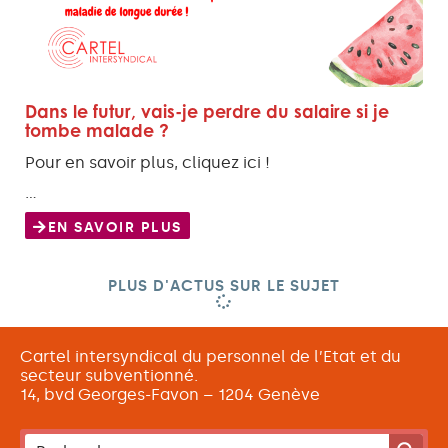
Dans le futur, vais-je perdre du salaire si je
tombe malade ?
Pour en savoir plus, cliquez ici !
…
EN SAVOIR PLUS
PLUS D'ACTUS SUR LE SUJET
Cartel intersyndical du personnel de l’Etat et du
secteur subventionné.
14, bvd Georges-Favon – 1204 Genève