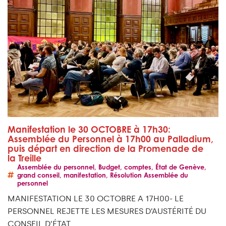
Manifestation le 30 OCTOBRE à 17h30:
Assemblée du Personnel à 17h00 au Palladium,
puis départ en direction de la Promenade de
la Treille
Assemblée du personnel
,
Budget
,
comptes
,
État de Genève
,
grand conseil
,
manifestation
,
Résolution Assemblée du
personnel
MANIFESTATION LE 30 OCTOBRE A 17H00- LE
PERSONNEL REJETTE LES MESURES D’AUSTÉRITÉ DU
CONSEIL D’ÉTAT.…