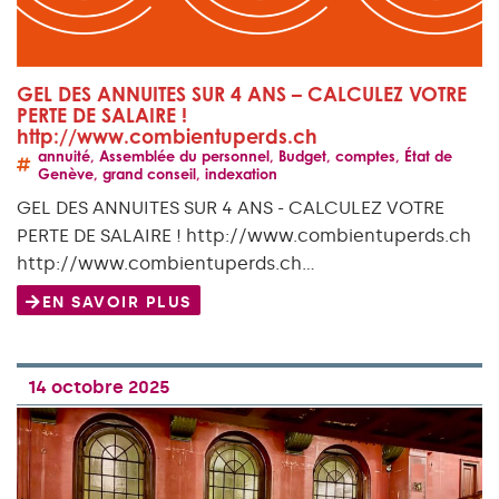
GEL DES ANNUITES SUR 4 ANS – CALCULEZ VOTRE
PERTE DE SALAIRE !
http://www.combientuperds.ch
annuité
,
Assemblée du personnel
,
Budget
,
comptes
,
État de
Genève
,
grand conseil
,
indexation
GEL DES ANNUITES SUR 4 ANS - CALCULEZ VOTRE
PERTE DE SALAIRE ! http://www.combientuperds.ch
http://www.combientuperds.ch…
EN SAVOIR PLUS
14 octobre 2025