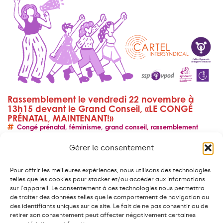
Rassemblement le vendredi 22 novembre à
13h15 devant le Grand Conseil, «LE CONGÉ
PRÉNATAL, MAINTENANT!»
Congé prénatal
,
féminisme
,
grand conseil
,
rassemblement
Genève peut montrer l’exemple au reste de la
Gérer le consentement
Suisse ! …. et ne ferait que s’aligner sur l’ensemble
des pays européens. Le privé, s’il n’est…
Pour offrir les meilleures expériences, nous utilisons des technologies
telles que les cookies pour stocker et/ou accéder aux informations
EN SAVOIR PLUS
sur l'appareil. Le consentement à ces technologies nous permettra
de traiter des données telles que le comportement de navigation ou
des identifiants uniques sur ce site. Le fait de ne pas consentir ou de
retirer son consentement peut affecter négativement certaines