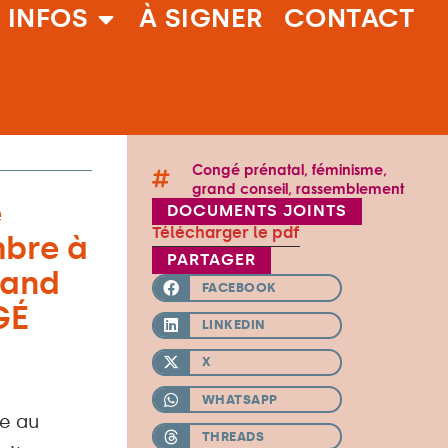
 INFOS
À SIGNER
CONTACT
Congé prénatal
,
féminisme
,
grand conseil
,
rassemblement
e
DOCUMENTS JOINTS
Télécharger le pdf
mbre à
PARTAGER
rand
FACEBOOK
GÉ
LINKEDIN
X
WHATSAPP
e au
THREADS