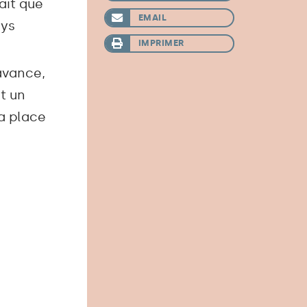
rait que
EMAIL
ays
IMPRIMER
 avance,
st un
a place