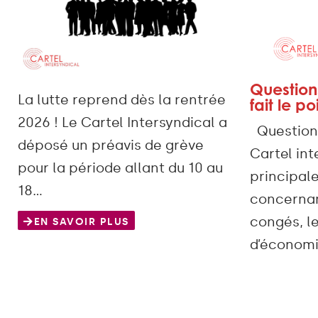
Questions
La lutte reprend dès la rentrée
fait le po
2026 ! Le Cartel Intersyndical a
Questions 
déposé un préavis de grève
Cartel in
pour la période allant du 10 au
principal
18…
concernant
congés, l
EN SAVOIR PLUS
d’économi
EN SAVO