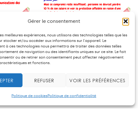
Gérer le consentement
les meilleures expériences, nous utilisons des technologies telles que les
annuité
Dans le futur, vais-je perdre
r stocker et/ou accéder aux informations sur l'appareil. Le
du salaire si je tombe
t à ces technologies nous permettra de traiter des données telles
malade ?
ortement de navigation ou des identifiants uniques sur ce site. Le fait
onsentir ou de retirer son consentement peut affecter négativement
Pour en savoir plus, cliquez ici !
aractéristiques et fonctions.
…
EPTER
REFUSER
VOIR LES PRÉFÉRENCES
EN SAVOIR PLUS
Politique de cookies
Politique de confidentialité