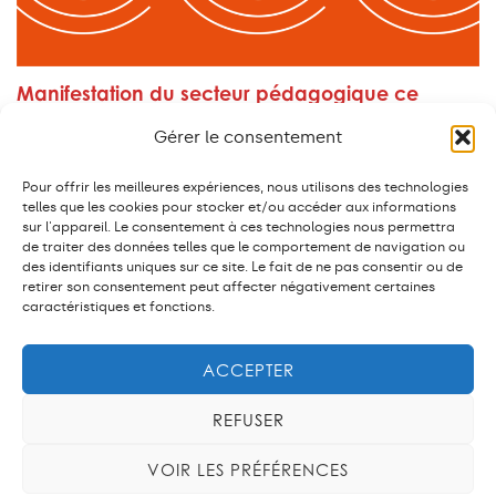
Manifestation du secteur pédagogique ce
jeudi 20 mars à 17h
Collège
,
Cycle d'orientation
,
Fonction publique
,
GIAP
,
PAT
,
Gérer le consentement
primaire
Ceci n'est pas (encore) une grève…
Pour offrir les meilleures expériences, nous utilisons des technologies
telles que les cookies pour stocker et/ou accéder aux informations
EN SAVOIR PLUS
sur l'appareil. Le consentement à ces technologies nous permettra
de traiter des données telles que le comportement de navigation ou
des identifiants uniques sur ce site. Le fait de ne pas consentir ou de
retirer son consentement peut affecter négativement certaines
caractéristiques et fonctions.
Cartel intersyndical du personnel de l’Etat et du
secteur subventionné.
ACCEPTER
14, bvd Georges-Favon – 1204 Genève
REFUSER
VOIR LES PRÉFÉRENCES