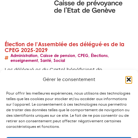
Élection de l’Assemblée des délégué·es de la
CPEG 2025-2029
Administration
,
Caisse de pension
,
CPEG
,
Élections
,
enseignement
,
Santé
,
Social
Les délégué.es du Cartel bénéficient de
l'expertise, de la formation et du soutien des
Gérer le consentement
organisations professionnelles et des syndicats
(SIT et SSP) membres du Cartel.…
Pour offrir les meilleures expériences, nous utilisons des technologies
telles que les cookies pour stocker et/ou accéder aux informations
EN SAVOIR PLUS
sur l'appareil. Le consentement à ces technologies nous permettra
de traiter des données telles que le comportement de navigation ou
des identifiants uniques sur ce site. Le fait de ne pas consentir ou de
retirer son consentement peut affecter négativement certaines
caractéristiques et fonctions.
Cartel intersyndical du personnel de l’Etat et du